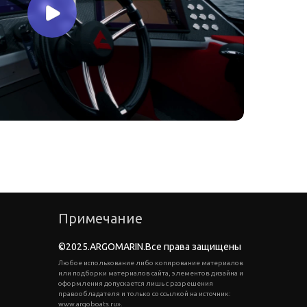
Примечание
©2025.ARGOMARIN.Все права защищены
Любое использование либо копирование материалов
или подборки материалов сайта, элементов дизайна и
оформления допускается лишь с разрешения
правообладателя и только со ссылкой на источник:
www.argoboats.ru».