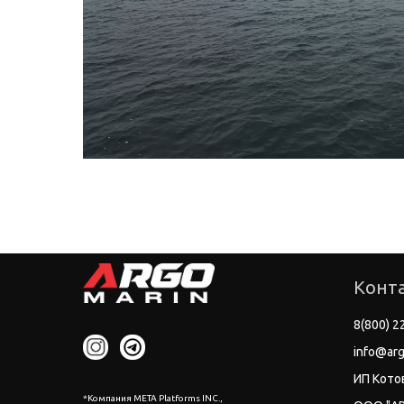
Конт
8(800) 2
info@arg
ИП Кото
*Компания META Platforms INC.,