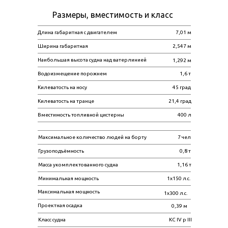
Размеры, вместимость и класс
Длина габаритная с двигателем
7,01 м
Ширина габаритная
2,547 м
Наибольшая высота судна над ватерлинией
1,292 м
Водоизмещение порожнем
1,6 т
Килеватость на носу
45 град
Килеватость на транце
21,4 град
Вместимость топливной цистерны
400 л
Максимальное количество людей на борту
7 чел
Грузоподъёмность
0,8 т
Масса укомплектованного судна
1,16 т
Минимальная мощность
1х150 л.с.
Максимальная мощность
1х300 л.с.
Проектная осадка
0,39 м
Класс судна
КС IV p III