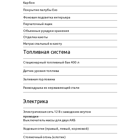
Карбон
Покрытие палубы Evo
Фоновая подсветка интерьера
Перчаточный ящик
Объемные рундуки хранения
Отделка каюты
Матрас спальный в каюту
Топливная система
Стационарный топливный бак 400 л
Датчик уровня топлива
Заливная горловина
Развоздушка из нержавеющей стали
Электрика
Электрическая сеть 12 В с заводским жгутом
проводки
Выключатель массы для двух АКБ
Ходовые огни (правый, левый, кормовой)
Стояночный огонь (клотик)