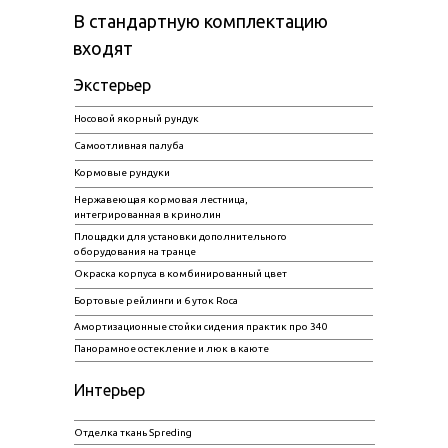
В стандартную комплектацию
входят
Экстерьер
Носовой якорный рундук
Самоотливная палуба
Кормовые рундуки
Нержавеющая кормовая лестница,
интегрированная в кринолин
Площадки для установки дополнительного
оборудования на транце
Окраска корпуса в комбинированный цвет
Бортовые рейлинги и 6 уток Roca
Амортизационные стойки сидения практик про 340
Панорамное остекление и люк в каюте
Интерьер
Отделка ткань Spreding